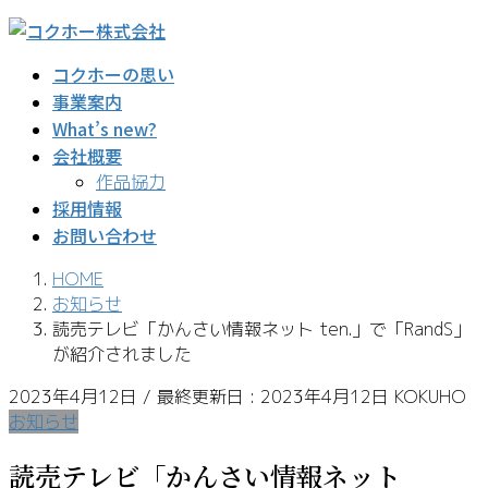
コ
ナ
ン
ビ
コクホーの思い
テ
ゲ
事業案内
ン
ー
What’s new?
ツ
シ
に
ョ
会社概要
移
ン
作品協力
動
に
採用情報
移
お問い合わせ
動
HOME
お知らせ
読売テレビ「かんさい情報ネット ten.」で「RandS」
が紹介されました
2023年4月12日
/ 最終更新日 :
2023年4月12日
KOKUHO
お知らせ
読売テレビ「かんさい情報ネット