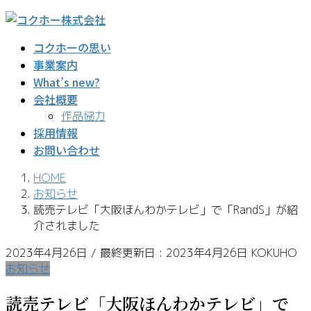
コ
ナ
ン
ビ
コクホーの思い
テ
ゲ
事業案内
ン
ー
What’s new?
ツ
シ
に
ョ
会社概要
移
ン
作品協力
動
に
採用情報
移
お問い合わせ
動
HOME
お知らせ
読売テレビ「大阪ほんわかテレビ」で「RandS」が紹
介されました
2023年4月26日
/ 最終更新日 :
2023年4月26日
KOKUHO
お知らせ
読売テレビ「大阪ほんわかテレビ」で